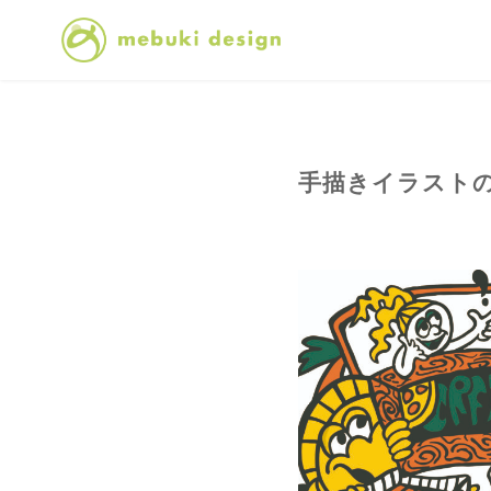
コ
ン
テ
手描きイラストの
ン
ツ
へ
移
動